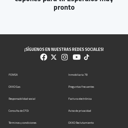
pronto
¡SÍGUENOS EN NUESTRAS REDES SOCIALES!
FEMSA
Inmobiliaria 78
OXXO Gas
Preguntas frecuentes
Responsabilidad social
Factura electrónica
Consulta de CFDi
Aviso de privacidad
Términos y condiciones
OXXO Reclutamiento