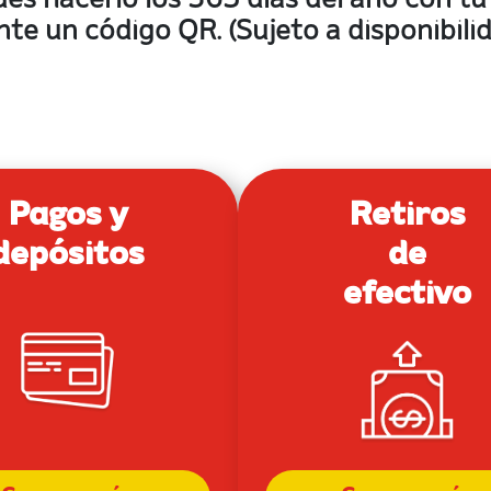
des hacerlo los 365 dias del año con tu 
te un código QR. (Sujeto a disponibili
Pagos y
Retiros
depósitos
de
efectivo