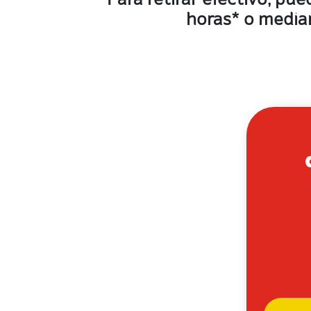
Para retirar efectivo, pue
horas* o median