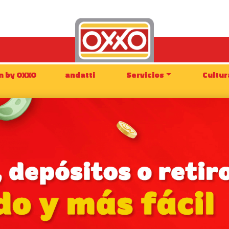
n by OXXO
andatti
Servicios
Cultur