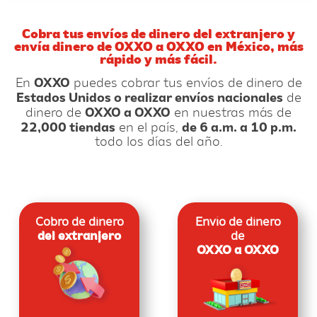
Cobra tus envíos de dinero del extranjero y
envía dinero de OXXO a OXXO en México, más
rápido y más fácil.
En
OXXO
puedes cobrar tus envíos de dinero de
Estados Unidos o realizar envíos nacionales
de
dinero de
OXXO a OXXO
en nuestras más de
22,000 tiendas
en el país,
de 6 a.m. a 10 p.m.
todo los días del año.​​
Cobro de dinero
Envío de dinero
del extranjero
de
OXXO a OXXO