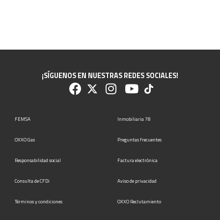
¡SÍGUENOS EN NUESTRAS REDES SOCIALES!
FEMSA
Inmobiliaria 78
OXXO Gas
Preguntas frecuentes
Responsabilidad social
Factura electrónica
Consulta de CFDi
Aviso de privacidad
Términos y condiciones
OXXO Reclutamiento