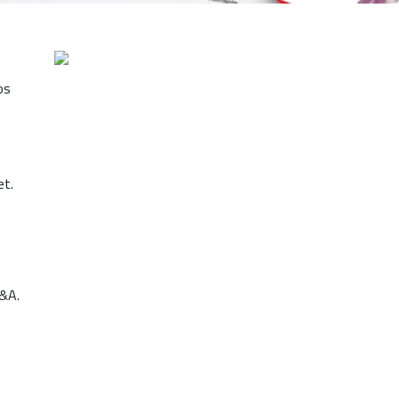
os
et.
C&A.