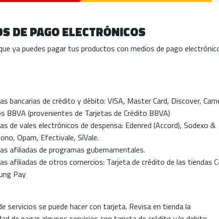
S DE PAGO ELECTRÓNICOS
que ya puedes pagar tus productos con medios de pago electrónic
as bancarias de crédito y débito: VISA, Master Card, Discover, Carn
s BBVA (provenientes de Tarjetas de Crédito BBVA)
tas de vales electrónicos de despensa: Edenred (Accord), Sodexo &
bono, Opam, Efectivale, SíVale.
tas afiliadas de programas gubernamentales.
as afiliadas de otros comercios: Tarjeta de crédito de las tiendas 
ung Pay
de servicios se puede hacer con tarjeta. Revisa en tienda la
idad de pagar algunos servicios con tarjeta de crédito y/o debito