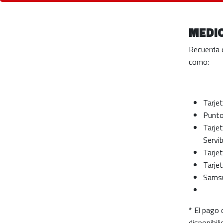
MEDIO
Recuerda 
como:
Tarjet
Punto
Tarje
Servi
Tarje
Tarjet
Sams
* El pago 
disponibil