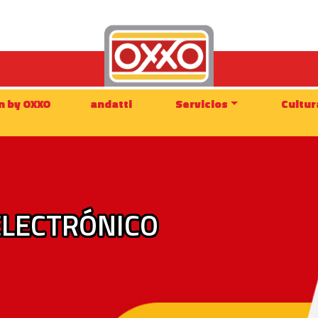
n by OXXO
andatti
Servicios
Cultur
ELECTRÓNICO