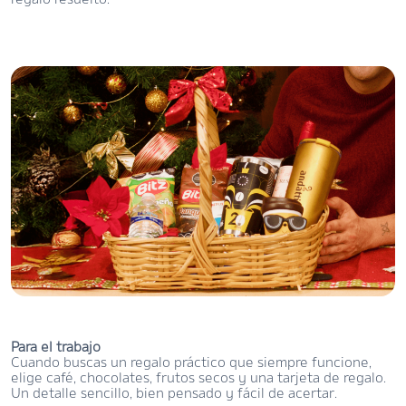
Para el trabajo
Cuando buscas un regalo práctico que siempre funcione,
elige café, chocolates, frutos secos y una tarjeta de regalo.
Un detalle sencillo, bien pensado y fácil de acertar.