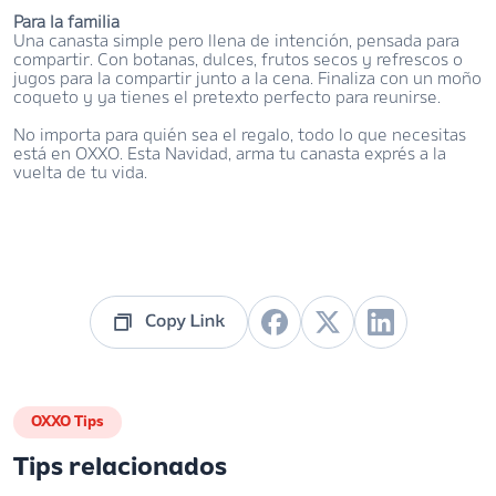
Para la familia
Una canasta simple pero llena de intención, pensada para
compartir. Con botanas, dulces, frutos secos y refrescos o
jugos para la compartir junto a la cena. Finaliza con un moño
coqueto y ya tienes el pretexto perfecto para reunirse.
No importa para quién sea el regalo, todo lo que necesitas
está en OXXO. Esta Navidad, arma tu canasta exprés a la
vuelta de tu vida.
OXXO Tips
Tips relacionados