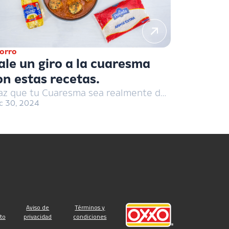
orro
ale un giro a la cuaresma
on estas recetas.
¡Haz que tu Cuaresma sea realmente deliciosa!
c 30, 2024
Aviso de
Términos y
to
privacidad
condiciones