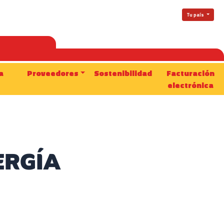
Tu país
a
Proveedores
Sostenibilidad
Facturación
electrónica
ERGÍA