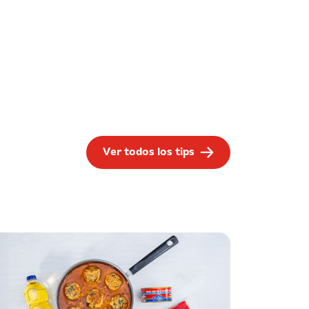
Ver todos los tips