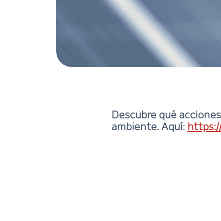
Descubre qué acciones 
ambiente. Aquí:
https: