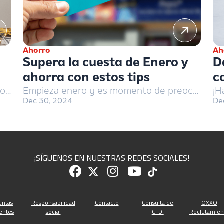
Ahorro
Ah
Supera la cuesta de Enero y
D
ahorra con estos tips
c
Que la cuesta de enero no te cueste con estas deliciosas recetas para preparar rápido y fácil.
Empieza enero y es momento de preocuparnos por sobrevivir la terrible cuesta que se viene en esta temporada. Por eso te traemos algunos tips con los que puedes sufrir menos.
Dec 30, 2024
De
¡SÍGUENOS EN NUESTRAS REDES SOCIALES!
untas
Responsabilidad
Contacto
Consulta de
OXXO
entes
social
CFDi
Reclutamien