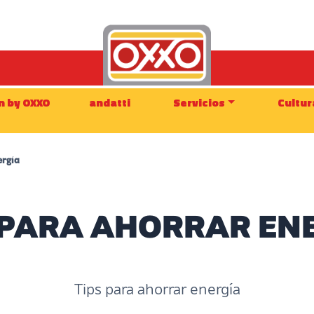
n by OXXO
andatti
Servicios
Cultur
ergía
 PARA AHORRAR EN
Tips para ahorrar energía