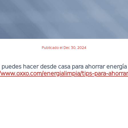
Publicado el
Dec 30, 2024
puedes hacer desde casa para ahorrar energía 
//www.oxxo.com/energialimpia/tips-para-ahorra