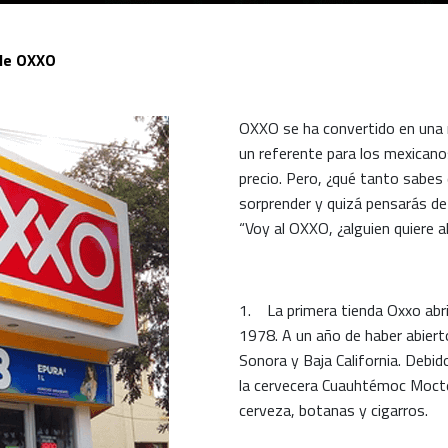
 de OXXO
OXXO se ha convertido en una m
un referente para los mexican
precio. Pero, ¿qué tanto sabe
sorprender y quizá pensarás de 
“Voy al OXXO, ¿alguien quiere a
1. La primera tienda Oxxo abri
1978. A un año de haber abiert
Sonora y Baja California. Debi
la cervecera Cuauhtémoc Moctez
cerveza, botanas y cigarros.