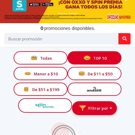
0
promociones disponibles.
Todas
TOP 10
Menor a $10
De $11 a $50
De $51 a $199
Filtrar por