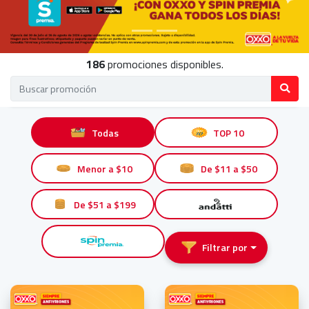
186
promociones disponibles.
Todas
TOP 10
Menor a $10
De $11 a $50
De $51 a $199
Filtrar por