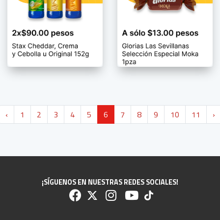
‹
1
2
3
4
5
6
7
8
9
10
11
›
¡SÍGUENOS EN NUESTRAS REDES SOCIALES!