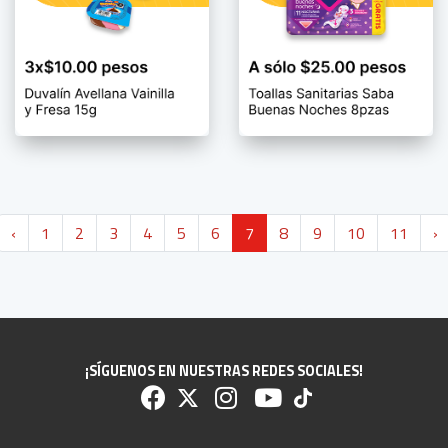
‹
1
2
3
4
5
6
7
8
9
10
11
›
¡SÍGUENOS EN NUESTRAS REDES SOCIALES!