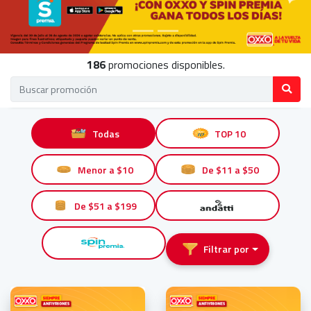
186
promociones disponibles.
Todas
TOP 10
Menor a $10
De $11 a $50
De $51 a $199
Filtrar por