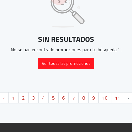
SIN RESULTADOS
No se han encontrado promociones para tu búsqueda "
".
Ver todas las promociones
‹
1
2
3
4
5
6
7
8
9
10
11
›