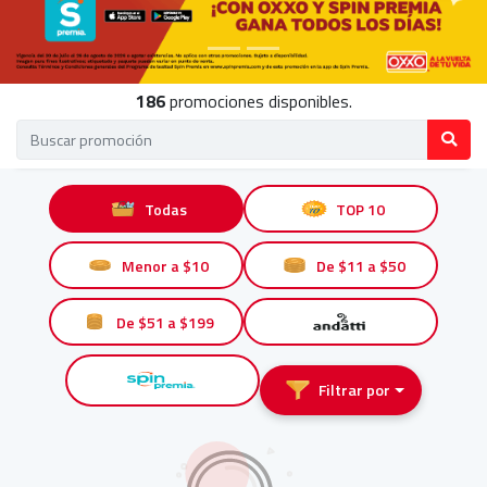
186
promociones disponibles.
Todas
TOP 10
Menor a $10
De $11 a $50
De $51 a $199
Filtrar por